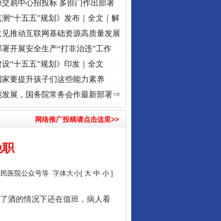
源交易中心招投标 多部门作出部署
测“十五五”规划》发布｜全文｜解
意见推动互联网基础资源高质量发展
署开展安全生产“打非治违”工作
设“十五五”规划》印发｜全文
国家要提升孩子们这些能力素养
复兴征程丨“转折之城”激荡..
·[视频]
牢记初心使命 奋进复兴征程丨红船起航处 潮起..
·
能发展，国务院常务会作最新部署⇒
网络推广投稿请点击这里>>
免职
人民医院公众号等
字体大小[
大
中
小
]
了酒的情况下还在值班，病人看