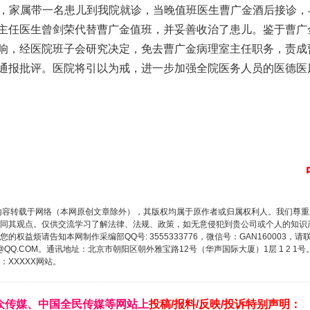
时许，家属带一名患儿到我院就诊，当晚值班医生曹广金酒后接诊
主任医生曾剑荣代替曹广金值班，并妥善收治了患儿。鉴于曹广
响，经医院班子会研究决定，免去曹广金病理室主任职务，责成
通报批评。医院将引以为戒，进一步加强全院医务人员的医德医
内容转载于网络（本网原创文章除外），其版权均属于原作者或归属权利人。我们尊
同其观点。仅供交流学习了解法律、法规、政策，如无意侵犯到贵公司或个人的知识
权益烦请告知本网制作采编部QQ号: 3555333776，微信号：GAN160003，请
3776@QQ.COM。通讯地址：北京市朝阳区朝外雅宝路12号（华声国际大厦）1层 1 
XXXXX网站。
众传媒、中国全民传媒等网站上
投稿/报料/反映/投诉特别声明：