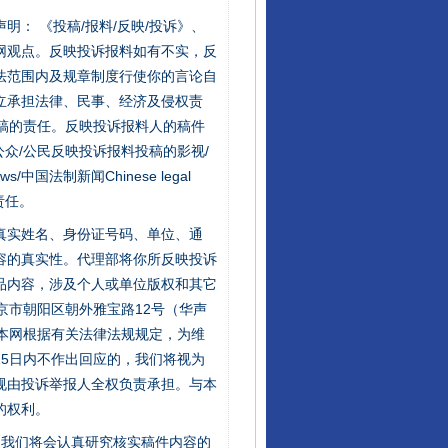
站严肃声明： 《投稿/报料/反映/投诉》、
网观点。反映投诉报料如有不实，反
法范围内及规章制度行使你的言论自
立承担法律、民事、经济及侵权责
稿的责任。反映投诉报料人的稿件
众/公民反映投诉报料投稿的影视/
s/中国法制新闻Chinese legal
责任。
的真实姓名、身份证号码、单位、通
容的真实性。代理部将你所反映投诉
品内容，涉及个人或单位版权和其它
京市朝阳区朝外雅宝路12号（华声
：本网根据有关法律法规规定，为维
5日内不作出回应的，我们将视为
规由投诉举报人全权负责承担。与本
的权利。
件，我们将会认真研究核实稿件内容的