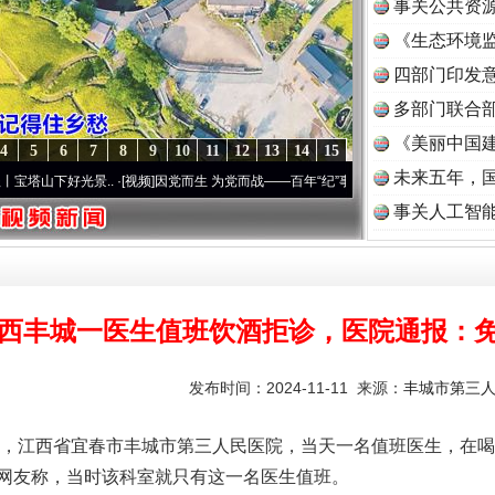
事关公共资
《生态环境监
读
四部门印发
多部门联合部
《美丽中国建
4
5
6
7
8
9
10
11
12
13
14
15
未来五年，
光景..
·[视频]
因党而生 为党而战——百年“纪”事⑧加强纪律..
·[视频]
牢记初心使命 奋进
事关人工智
西丰城一医生值班饮酒拒诊，医院通报：
发布时间：2024-11-11 来源：
丰城市第三
，江西省宜春市丰城市第三人民医院，当天一名值班医生，在喝
网友称，当时该科室就只有这一名医生值班。