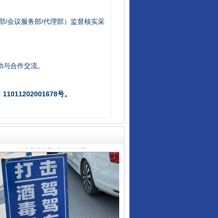
部/会议服务部/代理部）监督核实采
助与合作交流。
从数据变化看反腐深化
011202001678号。
酒驾未被当场查获能处罚吗