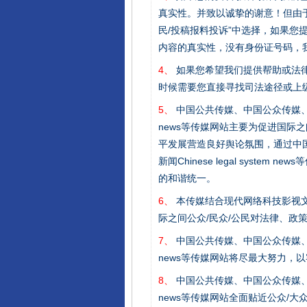
真实性。并致以诚挚的谢意！但由于
民/投稿报料投诉”中选择，如果
内容的真实性，没有身份证号码，
完善运行机制助力责任有效落
4、
如果您希望我们提供帮助或法
时候需要您直接寻找司法途径或上
5、
中国公共传媒、中国公众传媒、中国全民传媒C
news等传媒网站主要为促进国际
平发展营造良好舆论氛围，通过中国公共传媒
新闻Chinese legal sys
的和谐统一。
6、
本传媒结合现代网络科技影视文
际之间公众/民众/公民对法律、政
东山县通报“牛蛙产品抗生素超标问
7、
中国公共传媒、中国公众传媒、中国全民传媒C
news等传媒网站将尽最大努力，
8、
中国公共传媒、中国公众传媒、中国全民传媒C
news等传媒网站全面贴近公众/大