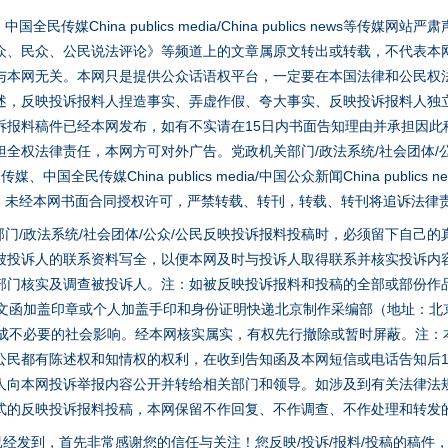
媒China publics media/China publics news等传媒网
众、民众、公民说法评论》等频道上的文章属原文转出或转载，不代表本
与本网无关。本网只是提供公众话语权平台，一定要在本国法律和公民权
述，反映投诉报料人捏造事实、弄虚作假、夸大事实、反映投诉报料人独
诉报料稿件已经本网发布，如有不实请在15日内书面告知理由并承担因此
全权法律责任，本网方可对外广告。党政机关部门/政法系统/社会团体/公
全民传媒China publics media/中国公众新闻China publics new
家版权。未经本网书面合同授权许可，严禁转载、转刊，转载、转刊将追诉法律
门/政法系统/社会团体/公众/公民反映投诉报料投稿时，必须留下自己
被投诉人的联系资料写全，以便本网及时与投诉人取得联系并核实投诉内
部门核实及调查被投诉人。注：如被反映投诉报料和投稿的全部或部份作
面文函加盖印章或个人加盖手印和身份证明快递北京制作采编部（地址：北
避免造成不必要的社会影响。经本网核实属实，有权先行撤除或暂时屏蔽。注
公民都有陈述权和知情权的权利，在收到告知函及本网短信或电话告知后1
人向本网投诉举报内容公开并转给相关部门和领导。如涉及到有关法律法
式的反映投诉报料投稿，本网保留不作回复、不作调查、不作处理和转发
稿已经发到，首先非常感谢您的信任与关注！您反映/投诉/报料/投稿的稿