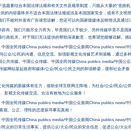
选题要结合本国法律法规和有关文件及规章制度，只能从大量的“党政机关部
您提供的内容最终并不适合本国法律法规或涉及本国国家安全，或有不文明
我们不能对外发布广告请您谅解，您还可以向国家级媒体反映情况及通过
实
一纸欠条伤亲情 巡回调解促和解..
律咨询，我们只能尽全力而为，毕竟我们人手较少。另外传媒毕竟不是国
级行政机关。对于我们无法提供的帮助深表歉意，也希望您能够谅解。感
hina publics media/中国公众新闻China publics news/中国法制
之间公众/公民的沟通、信息交流。加强影视文化传媒艺术和策略，通过多
、中国公众传媒、中国全民传媒China publics media/中国公众新闻Chi
tem news等传媒网站架起政府和媒体/公众/民众/公民之间的和谐桥梁，缓和
化传媒的新媒体有生力，借助全球互联网主阵地，为社会/公众/民众/公
策、影视文化传媒交流。合法有效地为公众服务！
题”
法徽映军营 权益有保障
hina publics media/中国公众新闻China publics news/中国法制
以客观、公正、理性的态度探寻事实真相！
hina publics media/中国公众新闻China publics news/中国法制
众/民众的日常生活事实，提供公众/大众/民众的安全信息，促进公众/大众