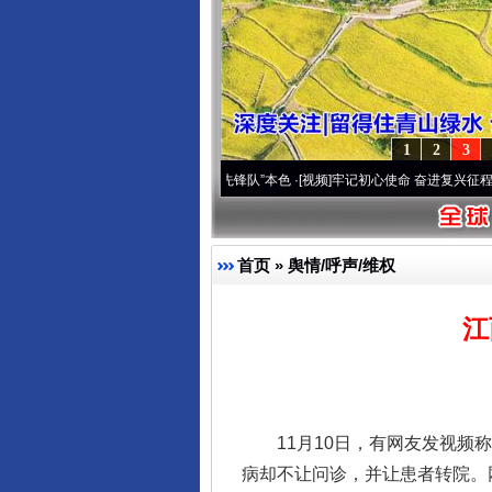
1
2
3
域高原..
·[视频]
永葆“两个先锋队”本色
·[视频]
牢记初心使命 奋进复兴征程丨宝塔山下好
首页
»
舆情/呼声/维权
江
11月10日，有网友发视频称
病却不让问诊，并让患者转院。