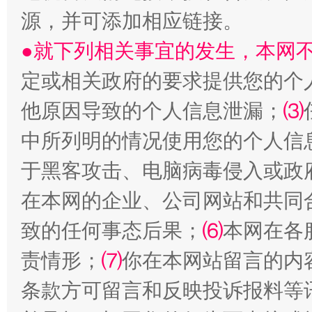
源，并可添加相应链接。
受贿1.44亿！段成刚被判无期
从幼儿
●就下列相关事宜的发生，本网
定或相关政府的要求提供您的个
他原因导致的个人信息泄漏；
⑶
中所列明的情况使用您的个人信
于黑客攻击、电脑病毒侵入或政
在本网的企业、公司网站和共同
全民健身五年计划来了！等你上场
致的任何事态后果；
⑹
本网在各
责情形；
⑺
你在本网站留言的内
条款方可留言和反映投诉报料等