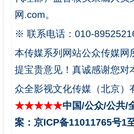
网.com。
※ 联系电话：010-8952521
东山县通报“牛蛙产品抗生素超标问题”
法
本传媒系列网站公众传媒网
提宝贵意见！真诚感谢您对
众全影视文化传媒（北京）有
★★★★★
中国/公众/公共/
案：京ICP备11011765号
千年窑火 生生不息
一