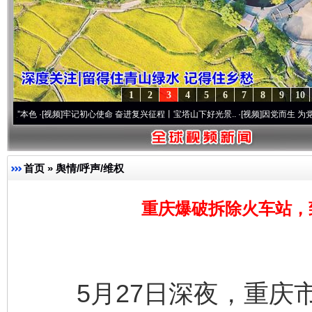
1
2
3
4
5
6
7
8
9
10
[视频]
牢记初心使命 奋进复兴征程丨宝塔山下好光景..
·[视频]
因党而生 为党而战——百年
首页
»
舆情/呼声/维权
重庆爆破拆除火车站，
5月27日深夜，重庆市