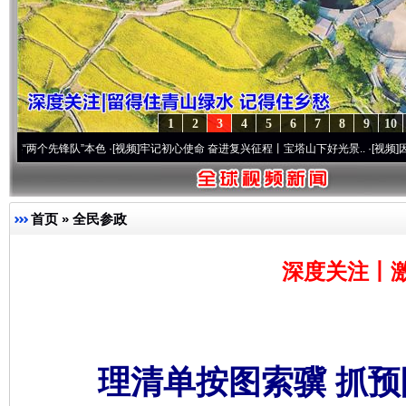
1
2
3
4
5
6
7
8
9
10
锋队”本色
·[视频]
牢记初心使命 奋进复兴征程丨宝塔山下好光景..
·[视频]
因党而生 为党
首页
»
全民参政
深度关注丨
理清单按图索骥 抓预