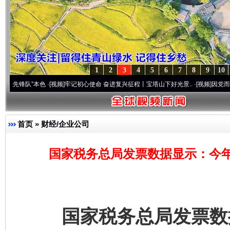
1
2
3
4
5
6
7
8
9
10
”本色
·[视频]
牢记初心使命 奋进复兴征程丨宝塔山下好光景..
·[视频]
因党而生 为党而战
首页
»
财经/企业公司
国家税务总局发票数据显示：今
国家税务总局发票数据