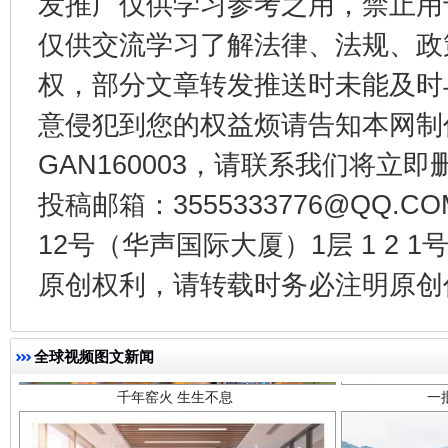
发推广仅供学习参考之用，禁止用
东山县通报“牛蛙产品抗生素超标问题”
法
仅供交流学习了解法律、法规、政
权，部分文章转发推送时未能及时
意侵犯到您的权益烦请告知本网制作采编
GAN160003，请联系我们将立即删
投稿邮箱：3555333776@QQ
12号（华声国际大厦）1层 1 2
千年窑火 生生不息
一
原创权利，请转载时务必注明原创作
全球视频图文新闻