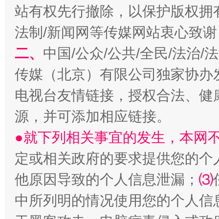
站有权先行撤除，以保护版权拥有者
揭开“小金库”的免责幌子
法制/新闻网等传媒网站衷心致谢
二、
中国/公众/公共/全民/法治
传媒（北京）有限公司独家协办
电视台友情链接，授权合法、健
源，并可添加相应链接。
●就下列相关事宜的发生，本网
定或相关政府的要求提供您的个
受贿1.44亿！段成刚被判无期
从幼儿
他原因导致的个人信息泄漏；
⑶
中所列明的情况使用您的个人信