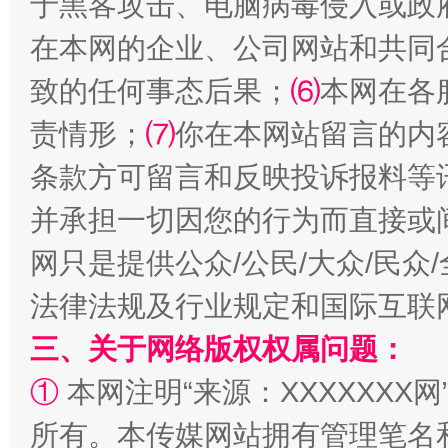
于黑客攻击、电脑病毒侵入或政
在本网的企业、公司网站和共同
致的任何事态后果；
⑹
本网在各
责情形；
⑺
你在本网站留言的内
全民健身五年计划来了！等你上场
条款方可留言和反映投诉报料等
并承担一切因您的行为而直接或
网只是提供公众/公民/大众/民
法律法规及行业规定和国际互联
三、关于网络版权权属问题：
①
本网注明“来源：XXXXXXX网
阿坝州三大球赛在茂县开幕
规模最
所有。本传媒网站拥有管理笔名