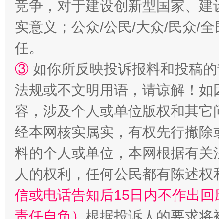
竞争，对于建设创新型国家、建
扯下公款旅游的“隐身衣”
如何以同
实意义；公众/公民/大众/民众
任。
③
如你所反映投诉报料和投稿的
法规或不文明用语，请谅解！如
容，涉及个人或单位版权和其它
经本网核实属实，有权先行撤除
“蜀中异人”王建安的艺术幻境
料的个人或单位，本网根据有关
人的权利，任何公民都有陈述权
信或电话告知后15日内不作出
责任自负）
根据投诉人的要求将